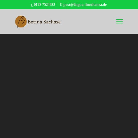
0178 7524932
post@lingua-simultanea.de